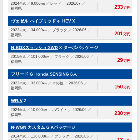
2024
9,000
レッド
2026/07
年式
km
233
万円
福岡県
ヴェゼル
ハイブリッド e_HEV X
2022
34,000
ブラック
2026/06
年式
km
201
万円
福岡県
N-BOXスラッシュ 2WD
X ターボパッケージ
2015
101,000
ブラック
2026/06
年式
km
29
万円
福岡県
フリード
G Honda SENSING 6人
2022
33,000
その他
2026/06
年式
km
150
万円
福岡県
WR-V
Z
2024
10,000
ホワイト
2026/06
年式
km
230
万円
福岡県
N-WGN
カスタム G Aパッケージ
2014
116,000
ブラック
2026/05
年式
km
13