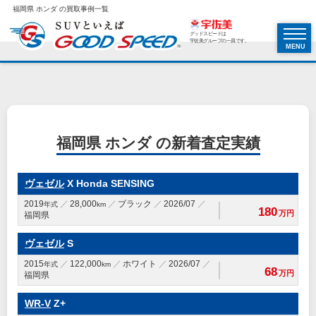
福岡県 ホンダ の買取事例一覧
グッドスピードは
宇佐美グループの一員です。
MENU
福岡県 ホンダ の新着査定実績
ヴェゼル
X Honda SENSING
2019
28,000
ブラック
2026/07
年式
km
180
万円
福岡県
ヴェゼル
S
2015
122,000
ホワイト
2026/07
年式
km
68
万円
福岡県
WR-V
Z+