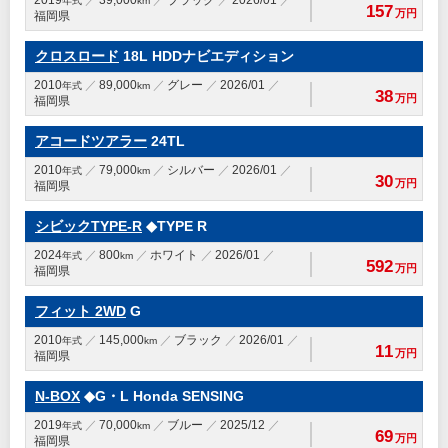
2019
39,000
ブラック
2026/01
年式
km
157
万円
福岡県
クロスロード
18L HDDナビエディション
2010
89,000
グレー
2026/01
年式
km
38
万円
福岡県
アコードツアラー
24TL
2010
79,000
シルバー
2026/01
年式
km
30
万円
福岡県
シビックTYPE-R
◆TYPE R
2024
800
ホワイト
2026/01
年式
km
592
万円
福岡県
フィット 2WD
G
2010
145,000
ブラック
2026/01
年式
km
11
万円
福岡県
N-BOX
◆G・L Honda SENSING
2019
70,000
ブルー
2025/12
年式
km
69
万円
福岡県