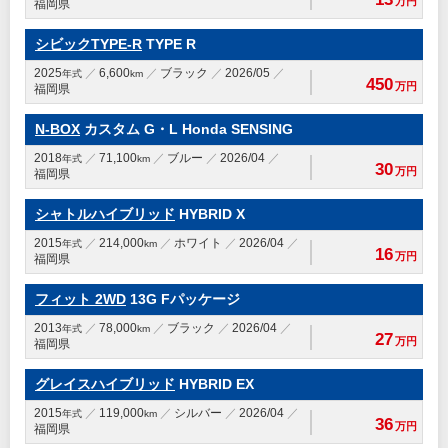
万円
福岡県
シビックTYPE-R
TYPE R
2025
6,600
ブラック
2026/05
年式
km
450
万円
福岡県
N-BOX
カスタム G・L Honda SENSING
2018
71,100
ブルー
2026/04
年式
km
30
万円
福岡県
シャトルハイブリッド
HYBRID X
2015
214,000
ホワイト
2026/04
年式
km
16
万円
福岡県
フィット 2WD
13G Fパッケージ
2013
78,000
ブラック
2026/04
年式
km
27
万円
福岡県
グレイスハイブリッド
HYBRID EX
2015
119,000
シルバー
2026/04
年式
km
36
万円
福岡県