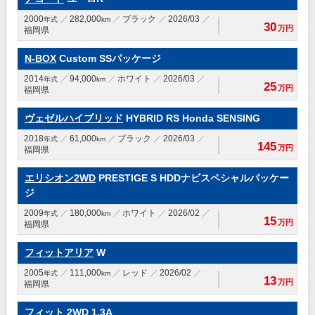
2000
282,000
ブラック
2026/03
年式
km
30
万円
福岡県
N-BOX
Custom SSパッケージ
2014
94,000
ホワイト
2026/03
年式
km
25
万円
福岡県
ヴェゼルハイブリッド
HYBRID RS Honda SENSING
2018
61,000
ブラック
2026/03
年式
km
145
万円
福岡県
エリシオン2WD
PRESTIGE S HDDナビスペシャルパッケー
ジ
2009
180,000
ホワイト
2026/02
年式
km
15
万円
福岡県
フィットアリア
W
2005
111,000
レッド
2026/02
年式
km
13
万円
福岡県
フィット 2WD
1.3A