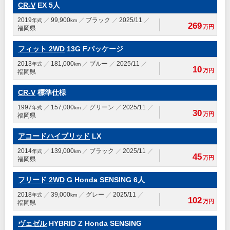
CR-V
EX 5人
2019
99,900
ブラック
2025/11
年式
km
269
万円
福岡県
フィット 2WD
13G Fパッケージ
2013
181,000
ブルー
2025/11
年式
km
10
万円
福岡県
CR-V
標準仕様
1997
157,000
グリーン
2025/11
年式
km
30
万円
福岡県
アコードハイブリッド
LX
2014
139,000
ブラック
2025/11
年式
km
45
万円
福岡県
フリード 2WD
G Honda SENSING 6人
2018
39,000
グレー
2025/11
年式
km
102
万円
福岡県
ヴェゼル
HYBRID Z Honda SENSING