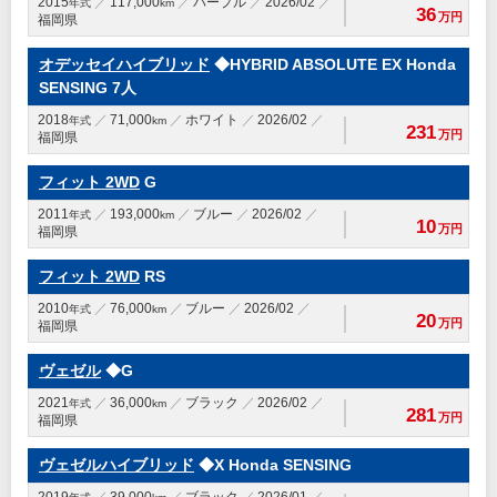
2015
117,000
パープル
2026/02
年式
km
36
万円
福岡県
オデッセイハイブリッド
◆HYBRID ABSOLUTE EX Honda
SENSING 7人
2018
71,000
ホワイト
2026/02
年式
km
231
万円
福岡県
フィット 2WD
G
2011
193,000
ブルー
2026/02
年式
km
10
万円
福岡県
フィット 2WD
RS
2010
76,000
ブルー
2026/02
年式
km
20
万円
福岡県
ヴェゼル
◆G
2021
36,000
ブラック
2026/02
年式
km
281
万円
福岡県
ヴェゼルハイブリッド
◆X Honda SENSING