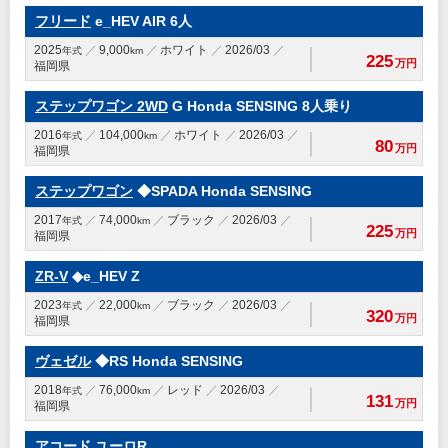
フリード
e_HEV AIR 6人
2025
9,000
ホワイト
2026/03
年式
km
225
万円
福岡県
ステップワゴン 2WD
G Honda SENSING 8人乗り
2016
104,000
ホワイト
2026/03
年式
km
80
万円
福岡県
ステップワゴン
◆SPADA Honda SENSING
2017
74,000
ブラック
2026/03
年式
km
225
万円
福岡県
ZR-V
◆e_HEV Z
2023
22,000
ブラック
2026/03
年式
km
320
万円
福岡県
ヴェゼル
◆RS Honda SENSING
2018
76,000
レッド
2026/03
年式
km
131
万円
福岡県
アコード
ユーロR