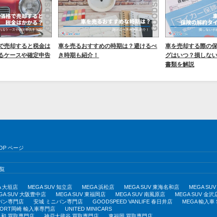
で売却すると税金は
車を売るおすすめの時期は？避けるべ
車を売却する際の
るケースや確定申告
き時期も紹介！
グはいつ？損しな
書類を解説
OP ページ
覧
A 大垣店
MEGA SUV 知立店
MEGA 浜松店
MEGA SUV 東海名和店
MEGA S
GA SUV 大阪豊中店
MEGA SUV 東福岡店
MEGA SUV 南風原店
MEGA SUV 金沢
バン専門店
安城 ミニバン専門店
GOODSPEED VANLIFE 春日井店
MEGA 輸入車
PORT岡崎 輸入車専門店
UNITED MINICARS
和 買取専門店
神戸大蔵谷 買取専門店
東福岡 買取専門店