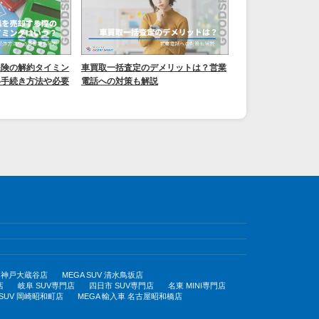
保険の解約タイミン
車買取一括査定のデメリットは？営業
い手続き方法や必要
電話への対策も解説
UV 神戸大蔵谷店
MEGA SUV 清水鳥坂店
店
岐阜 SUV専門店
四日市 SUV専門店
名東 MINI専門店
 SUV 岡崎昭和町店
MEGA 輸入車 名古屋昭和橋店