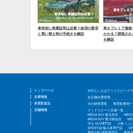
車売却に車庫証明は必要？抹消の要否
車をプレミア価格
と買い替え時の手続きを解説
かかる？課税され
を解説
トップページ
SUVといえばグッドスピードT
在庫情報
全店舗在庫情報
車買取査定
SUV納得買取
車買取事例一
店舗情報
グッドスピード店舗一覧
MEGA SUV 春日井店
MEG
MEGA SUV 豊川御油店
ME
守山 SUV専門店
小牧 ミニ
SPORT緑 輸入車専門店
S
豊田元町 買取専門店
東海名