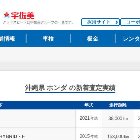
採用サイト
コー
グッドスピードは
宇佐美グループの一員です。
舗情報
車検
板金
レン
沖縄県 ホンダ の新着査定実績
ド
年式
走行距離
2021
38,000
年式
km
2015
HYBRID・F
153,000
年式
km