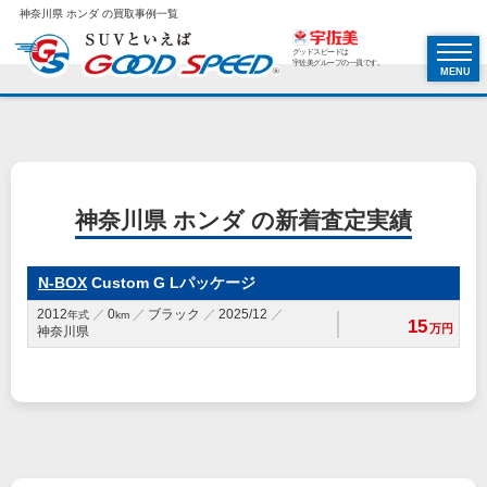
神奈川県 ホンダ の買取事例一覧
グッドスピードは
宇佐美グループの一員です。
MENU
神奈川県 ホンダ の新着査定実績
N-BOX
Custom G Lパッケージ
2012
0
ブラック
2025/12
年式
km
15
万円
神奈川県