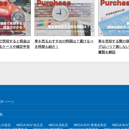
で売却すると税金は
車を売るおすすめの時期は？避けるべ
車を売却する際の
るケースや確定申告
き時期も紹介！
グはいつ？損しな
書類を解説
OP ページ
覧
A 大垣店
MEGA SUV 知立店
MEGA 浜松店
MEGA SUV 東海名和店
MEGA S