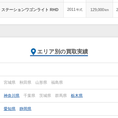
2011
ー ステーションワゴンライト RHD
129,000
年式
km
エリア別の買取実績
宮城県
秋田県
山形県
福島県
神奈川県
千葉県
茨城県
群馬県
栃木県
愛知県
静岡県