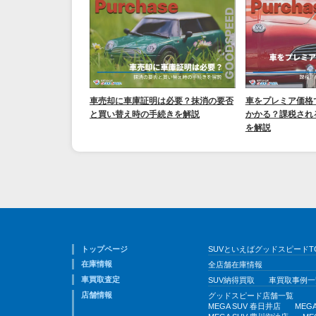
車売却に車庫証明は必要？抹消の要否
車をプレミア価格
と買い替え時の手続きを解説
かかる？課税され
を解説
トップページ
SUVといえばグッドスピードT
在庫情報
全店舗在庫情報
車買取査定
SUV納得買取
車買取事例一
店舗情報
グッドスピード店舗一覧
MEGA SUV 春日井店
MEG