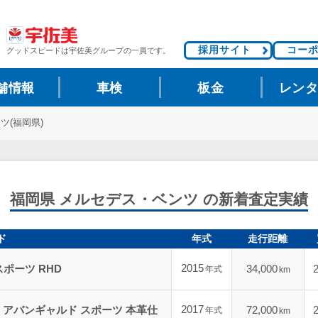
採用サイト
コー
グッドスピードは
宇佐美グループの一員です。
舗情報
車検
板金
レン
ツ(福岡県)
福岡県 メルセデス・ベンツ の新着査定実績
ド
年式
走行距離
2015
 スポーツ RHD
34,000
年式
km
2017
 d アバンギャルド スポーツ 本革仕
72,000
年式
km