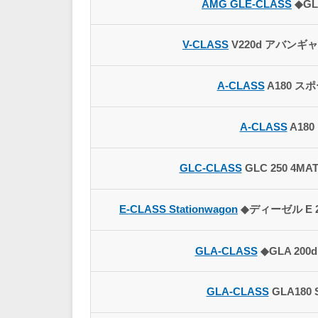
AMG GLE-CLASS
◆GL
V-CLASS
V220d アバンギ
A-CLASS
A180 スポ
A-CLASS
A180
GLC-CLASS
GLC 250 4MA
E-CLASS Stationwagon
◆ディーゼル E 2
GLA-CLASS
◆GLA 200d
GLA-CLASS
GLA180 