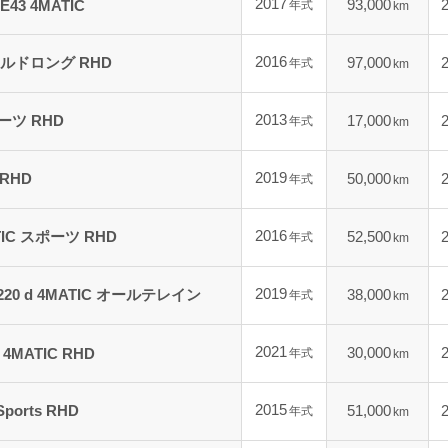
2017
93,000
E43 4MATIC
年式
km
2016
ャルドロング RHD
97,000
年式
km
2013
ーツ RHD
17,000
年式
km
2019
 RHD
50,000
年式
km
2016
TIC スポーツ RHD
52,500
年式
km
2019
20 d 4MATIC オールテレイン
38,000
年式
km
2021
30,000
 4MATIC RHD
年式
km
2015
Sports RHD
51,000
年式
km