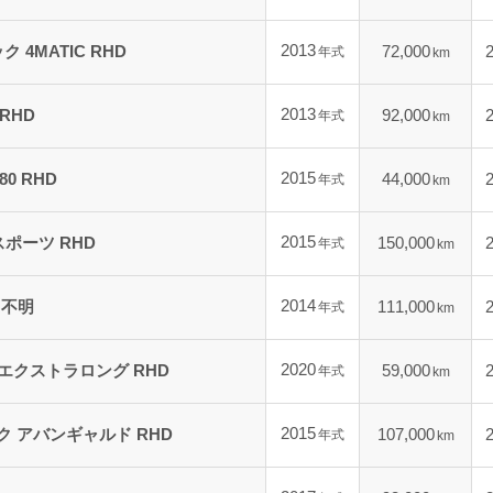
2013
ク 4MATIC RHD
72,000
年式
km
2013
 RHD
92,000
年式
km
2015
80 RHD
44,000
年式
km
2015
 スポーツ RHD
150,000
年式
km
2014
不明
111,000
年式
km
2020
 エクストラロング RHD
59,000
年式
km
2015
ク アバンギャルド RHD
107,000
年式
km