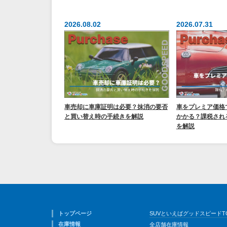
2026.08.02
2026.07.31
車売却に車庫証明は必要？抹消の要否
車をプレミア価格
と買い替え時の手続きを解説
かかる？課税され
を解説
トップページ
SUVといえばグッドスピードT
在庫情報
全店舗在庫情報