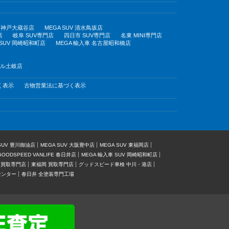
UV 神戸大蔵谷店
MEGA SUV 清水鳥坂店
店
岐阜 SUV専門店
四日市 SUV専門店
名東 MINI専門店
 SUV 岡崎昭和町店
MEGA 輸入車 名古屋昭和橋店
モール土岐店
く表示
古物営業法に基づく表示
 SUV 豊川御油店
MEGA SUV 大阪豊中店
MEGA SUV 東福岡店
GOODSPEED VANLIFE 春日井店
MEGA 輸入車 SUV 岡崎昭和町店
 買取専門店
東福岡 買取専門店
グッドスピード車検 中川・港店
センター
春日井 全塗装専門工場