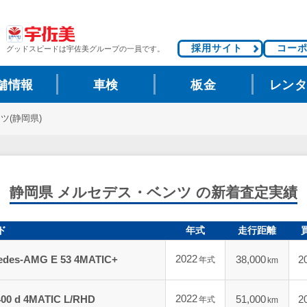
採用サイト
コー
グッドスピードは
宇佐美グループの一員です。
舗情報
車検
板金
レン
ツ(静岡県)
静岡県 メルセデス・ベンツ の新着査定実績
ド
年式
走行距離
2022
des-AMG E 53 4MATIC+
38,000
2
年式
km
2022
 d 4MATIC L/RHD
51,000
2
年式
km