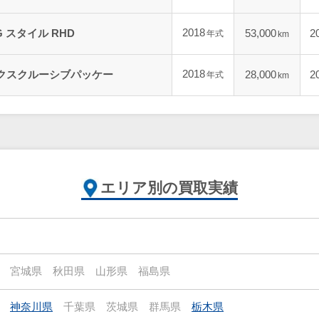
2018
MG スタイル RHD
53,000
2
年式
km
2018
 エクスクルーシブパッケー
28,000
2
年式
km
エリア別の買取実績
宮城県
秋田県
山形県
福島県
神奈川県
千葉県
茨城県
群馬県
栃木県