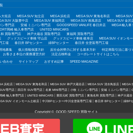
覧
A 大垣店
MEGA SUV 知立店
MEGA 浜松店
MEGA SUV 東海名和店
MEGA S
GA SUV 大阪豊中店
MEGA SUV 東福岡店
MEGA SUV 南風原店
MEGA SUV 金沢
バン専門店
安城 ミニバン専門店
GOODSPEED VANLIFE 春日井店
MEGA 輸入車
PORT岡崎 輸入車専門店
UNITED MINICARS
和 買取専門店
神戸大蔵谷 買取専門店
東福岡 買取専門店
店
グッドスピード車検 守山店
グッドスピード車検 岐阜店
MEGA SUV イオン
門工場
春日井 BPセンター
緑BPセンター
春日井 全塗装専門工場
用地募集
個人情報保護方針
反社会的勢力に対する基本方針
特定商取引法に基づ
お客さま本位の業務運営方針
法定点検料金
コーポレートサイトはこちら
い合わせ
サイトマップ
おすすめ記事
SPEED MAGAZINE
GA 浜松店
MEGA SUV 東海名和店
MEGA SUV 神戸大蔵谷店
MEGA SUV 清水鳥坂店
MEGA
SUV専門店
四日市 SUV専門店
名東 MINI専門店
小牧 ミニバン専門店
安城 ミニバン専門店
T岡崎 輸入車専門店
UNITED MINICARS
豊田元町 買取専門店
東海名和 買取専門店
神戸大蔵谷
EGA SUV イオンモール土岐店
中川BPセンター/中川全塗装専門工場
春日井 BPセンター
緑BP
Copyright ©
GOOD SPEED 買取サイト