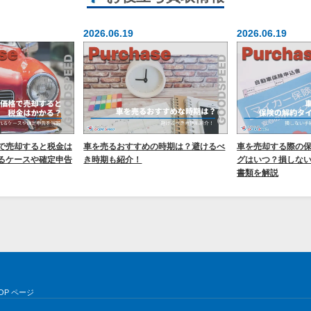
2026.06.19
2026.06.19
で売却すると税金は
車を売るおすすめの時期は？避けるべ
車を売却する際の
るケースや確定申告
き時期も紹介！
グはいつ？損しな
書類を解説
OP ページ