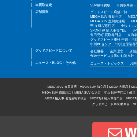
車買取査定
SUV納得買取
車買取事例一
店舗情報
グッドスピード店舗一覧
MEGA SUV 春日井店
MEG
MEGA SUV 豊川御油店
ME
守山 SUV専門店
小牧 ミニ
SPORT緑 輸入車専門店
S
豊田元町 買取専門店
東海名
グッドスピード車検 中川・港
中川BPセンター/中川全塗装専
グッドスピードについて
会社概要
企業理念
店舗
金融サービス提供の勧誘方針
ニュース・BLOG・その他
ニュース・トピックス
お問
MEGA SUV 春日井店
MEGA SUV 知立店
MEGA 大垣店
ME
MEGA SUV 南風原店
MEGA SUV 金沢店
守山 SUV専門店
岐阜 
MEGA 輸入車 名古屋昭和橋店
SPORT緑 輸入車専門店
SPOR
グッドスピード車検 岐阜店
M