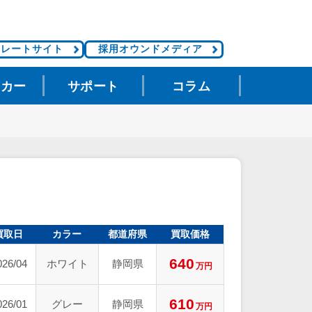
ポレートサイト
採用オウンドメディア
タカー
サポート
コラム
買取日
カラー
都道府県
買取価格
640
026/04
ホワイト
静岡県
万円
610
026/01
グレー
静岡県
万円