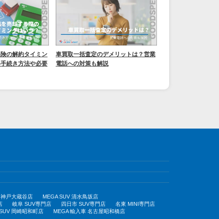
保険の解約タイミン
車買取一括査定のデメリットは？営業
い手続き方法や必要
電話への対策も解説
UV 神戸大蔵谷店
MEGA SUV 清水鳥坂店
店
岐阜 SUV専門店
四日市 SUV専門店
名東 MINI専門店
 SUV 岡崎昭和町店
MEGA 輸入車 名古屋昭和橋店