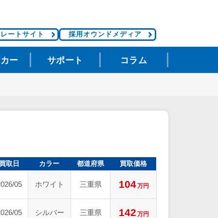
ポレートサイト
採用オウンドメディア
タカー
サポート
コラム
買取日
カラー
都道府県
買取価格
104
2026/05
ホワイト
三重県
万円
142
2026/05
シルバー
三重県
万円