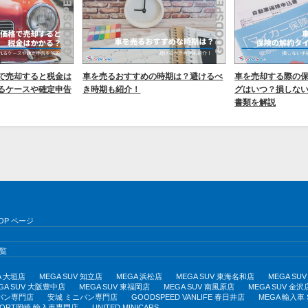
で売却すると税金は
車を売るおすすめの時期は？避けるべ
車を売却する際の
るケースや確定申告
き時期も紹介！
グはいつ？損しな
書類を解説
OP ページ
覧
A 大垣店
MEGA SUV 知立店
MEGA 浜松店
MEGA SUV 東海名和店
MEGA S
GA SUV 大阪豊中店
MEGA SUV 東福岡店
MEGA SUV 南風原店
MEGA SUV 金沢
バン専門店
安城 ミニバン専門店
GOODSPEED VANLIFE 春日井店
MEGA 輸入車
PORT岡崎 輸入車専門店
UNITED MINICARS