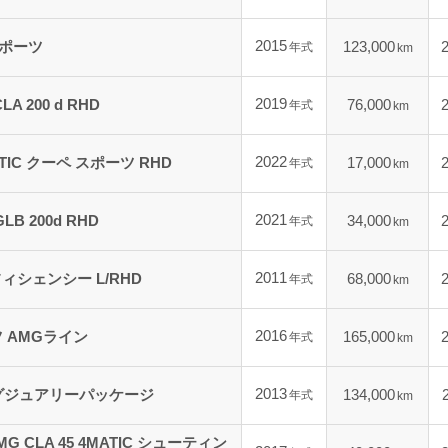
2015
スポーツ
123,000
年式
km
2019
 200 d RHD
76,000
年式
km
2022
MATIC クーペ スポーツ RHD
17,000
年式
km
2021
B 200d RHD
34,000
年式
km
2011
フィシェンシー L/RHD
68,000
年式
km
2016
ツ AMGライン
165,000
年式
km
2013
ラグジュアリーパッケージ
134,000
年式
km
AMG CLA 45 4MATIC シューティン