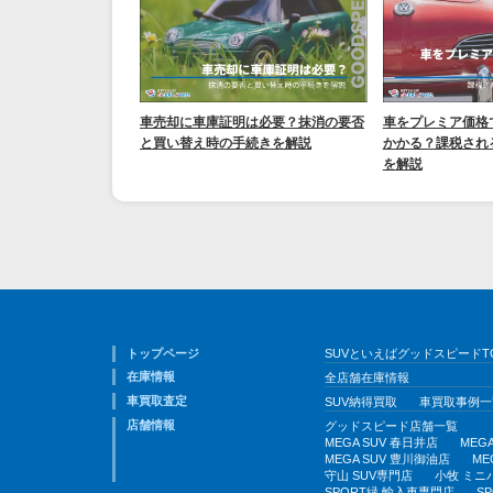
車売却に車庫証明は必要？抹消の要否
車をプレミア価格
と買い替え時の手続きを解説
かかる？課税され
を解説
トップページ
SUVといえばグッドスピードT
在庫情報
全店舗在庫情報
車買取査定
SUV納得買取
車買取事例一
店舗情報
グッドスピード店舗一覧
MEGA SUV 春日井店
MEG
MEGA SUV 豊川御油店
ME
守山 SUV専門店
小牧 ミニ
SPORT緑 輸入車専門店
S