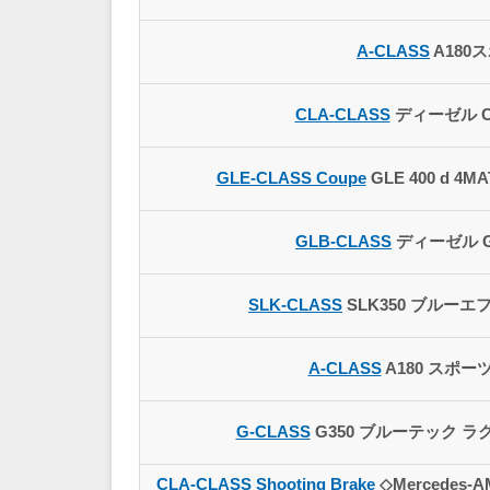
A-CLASS
A180
CLA-CLASS
ディーゼル CLA
GLE-CLASS Coupe
GLE 400 d 4
GLB-CLASS
ディーゼル GL
SLK-CLASS
SLK350 ブルーエ
A-CLASS
A180 スポー
G-CLASS
G350 ブルーテック 
CLA-CLASS Shooting Brake
◇Mercedes-