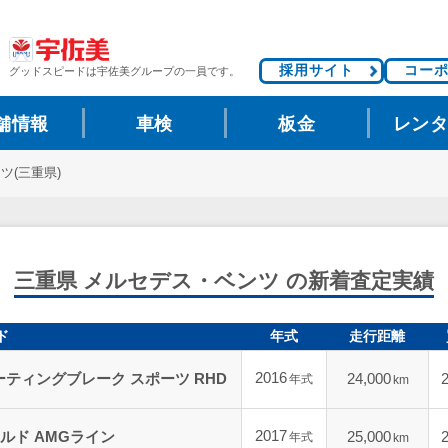
採用サイト
コー
グッドスピードは
宇佐美グループの一員です。
舗情報
車検
板金
レン
ツ(三重県)
三重県 メルセデス・ベンツ の新着査定実績
ド
年式
走行距離
2016
シューティングブレーク スポーツ RHD
24,000
年式
km
2017
ャルド AMGライン
25,000
年式
km