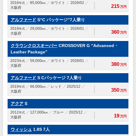
2016
85,000
ホワイト
2026/02
年式
km
215
万円
大阪府
アルファード
S“C パッケージ”7人乗り
2019
29,000
ホワイト
2026/01
年式
km
360
万円
大阪府
クラウンクロスオーバー
CROSSOVER G “Advanced・
Leather Package”
2023
59,000
ホワイト
2026/01
年式
km
380
万円
大阪府
アルファード
S Cパッケージ 7人乗り
2019
66,000
レッド
2025/12
年式
km
350
万円
大阪府
アクア
S
2012
127,000
ブルー
2025/12
年式
km
19
万円
大阪府
ウィッシュ
1.8S 7人