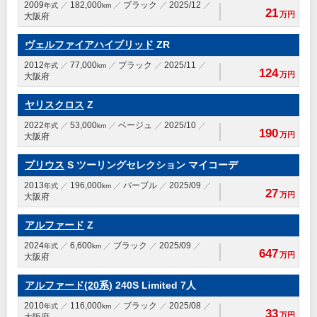
2009
182,000
ブラック
2025/12
年式
km
21
万円
大阪府
ヴェルファイアハイブリッド
ZR
2012
77,000
ブラック
2025/11
年式
km
124
万円
大阪府
ヤリスクロス
Z
2022
53,000
ベージュ
2025/10
年式
km
190
万円
大阪府
プリウス
S ツーリングセレクション マイコーデ
2013
196,000
パープル
2025/09
年式
km
27
万円
大阪府
アルファード
Z
2024
6,600
ブラック
2025/09
年式
km
647
万円
大阪府
アルファード(20系)
240S Limited 7人
2010
116,000
ブラック
2025/08
年式
km
33
万円