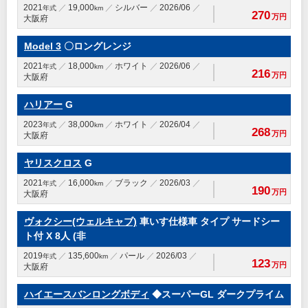
2021
19,000
シルバー
2026/06
年式
km
270
万円
大阪府
Model 3
〇ロングレンジ
2021
18,000
ホワイト
2026/06
年式
km
216
万円
大阪府
ハリアー
G
2023
38,000
ホワイト
2026/04
年式
km
268
万円
大阪府
ヤリスクロス
G
2021
16,000
ブラック
2026/03
年式
km
190
万円
大阪府
ヴォクシー(ウェルキャブ)
車いす仕様車 タイプ サードシー
ト付 X 8人 (非
2019
135,600
パール
2026/03
年式
km
123
万円
大阪府
ハイエースバンロングボディ
◆スーパーGL ダークプライム