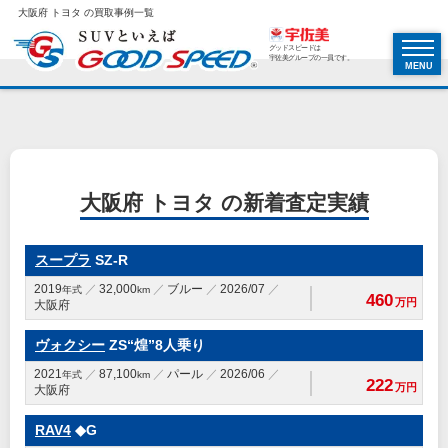
大阪府 トヨタ の買取事例一覧
グッドスピードは
宇佐美グループの一員です。
MENU
大阪府 トヨタ の新着査定実績
スープラ
SZ-R
2019
32,000
ブルー
2026/07
年式
km
460
万円
大阪府
ヴォクシー
ZS“煌”8人乗り
2021
87,100
パール
2026/06
年式
km
222
万円
大阪府
RAV4
◆G