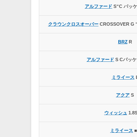
アルファード
S“C パッ
クラウンクロスオーバー
CROSSOVER G “A
BRZ
R
アルファード
S Cパッケ
ミライース
アクア
S
ウィッシュ
1.8
ミライース
■