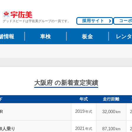
採用サイト
コー
グッドスピードは
宇佐美グループの一員です。
舗情報
車検
板金
レン
大阪府 の新着査定実績
ド
年式
走行距離
2019
-R
32,000
年式
km
2021
”8人乗り
87,100
年式
km