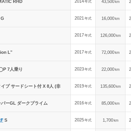
2014
MATIC RHD
43,500
年式
km
2021
G
16,000
年式
km
2017
126,000
年式
km
2017
ion L”
72,000
年式
km
2023
◯P 7人乗り
22,000
年式
km
2019
プ サードシート付 X 8人 (非
135,600
年式
km
2016
パーGL ダークプライム
85,000
年式
km
2025
F
S
1,700
年式
km