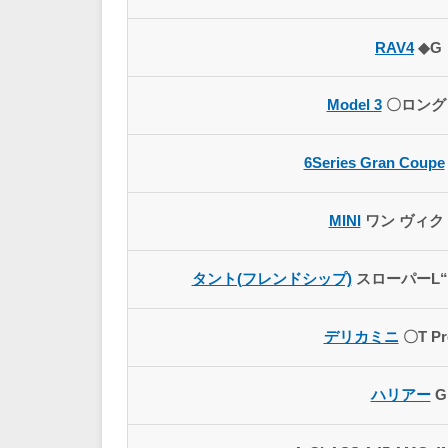
RAV4
◆G
Model 3
〇ロング
6Series Gran Coupe
MINI
ワン ヴィク
タント(フレンドシップ)
スローパーL“
デリカミニ
〇T Pr
ハリアー
G