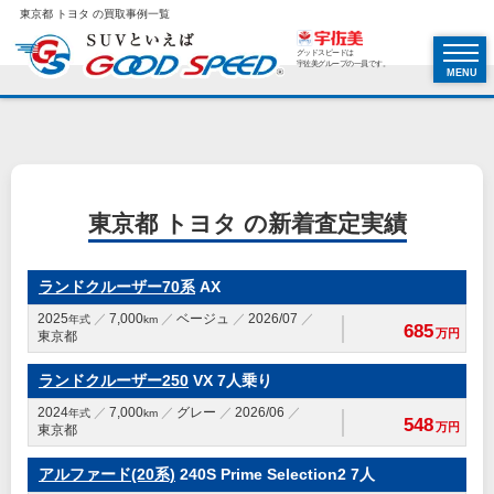
東京都 トヨタ の買取事例一覧
グッドスピードは
宇佐美グループの一員です。
MENU
東京都 トヨタ の新着査定実績
ランドクルーザー70系
AX
2025
7,000
ベージュ
2026/07
年式
km
685
万円
東京都
ランドクルーザー250
VX 7人乗り
2024
7,000
グレー
2026/06
年式
km
548
万円
東京都
アルファード(20系)
240S Prime Selection2 7人