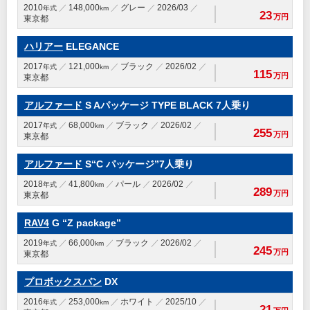
2010
148,000
グレー
2026/03
年式
km
23
万円
東京都
ハリアー
ELEGANCE
2017
121,000
ブラック
2026/02
年式
km
115
万円
東京都
アルファード
S Aパッケージ TYPE BLACK 7人乗り
2017
68,000
ブラック
2026/02
年式
km
255
万円
東京都
アルファード
S“C パッケージ”7人乗り
2018
41,800
パール
2026/02
年式
km
289
万円
東京都
RAV4
G “Z package”
2019
66,000
ブラック
2026/02
年式
km
245
万円
東京都
プロボックスバン
DX
2016
253,000
ホワイト
2025/10
年式
km
21