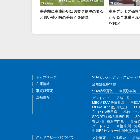
車売却に車庫証明は必要？抹消の要否
車をプレミア価格
と買い替え時の手続きを解説
かかる？課税され
を解説
トップページ
SUVといえばグッドスピードT
在庫情報
全店舗在庫情報
車買取査定
SUV納得買取
車買取事例一
店舗情報
グッドスピード店舗一覧
MEGA SUV 春日井店
MEG
MEGA SUV 豊川御油店
ME
守山 SUV専門店
小牧 ミニ
SPORT緑 輸入車専門店
S
豊田元町 買取専門店
東海名
グッドスピード車検 中川・港
中川BPセンター/中川全塗装専
グッドスピードについて
会社概要
企業理念
店舗