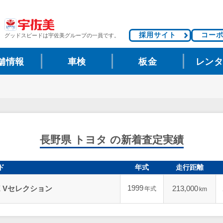
採用サイト
コー
グッドスピードは
宇佐美グループの一員です。
舗情報
車検
板金
レン
長野県 トヨタ の新着査定実績
ド
年式
走行距離
1999
X Vセレクション
213,000
年式
km