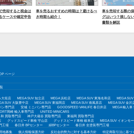
で売却すると税金は
車を売るおすすめの時期は？避けるべ
車を売却する際の
るケースや確定申告
き時期も紹介！
グはいつ？損しな
書類を解説
OP ページ
覧
A 大垣店
MEGA SUV 知立店
MEGA 浜松店
MEGA SUV 東海名和店
MEGA S
GA SUV 大阪豊中店
MEGA SUV 東福岡店
MEGA SUV 南風原店
MEGA SUV 金沢
バン専門店
安城 ミニバン専門店
GOODSPEED VANLIFE 春日井店
MEGA 輸入車
PORT岡崎 輸入車専門店
UNITED MINICARS
和 買取専門店
神戸大蔵谷 買取専門店
東福岡 買取専門店
店
グッドスピード車検 守山店
グッドスピード車検 岐阜店
MEGA SUV イオン
門工場
春日井 BPセンター
緑BPセンター
春日井 全塗装専門工場
用地募集
個人情報保護方針
反社会的勢力に対する基本方針
特定商取引法に基づ