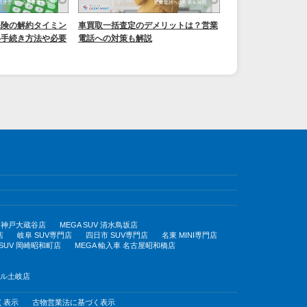
保険の解約タイミン
車買取一括査定のデメリットは？営業
い手続き方法や必要
電話への対策も解説
UV 神戸大蔵谷店
MEGA SUV 清水鳥坂店
店
岐阜 SUV専門店
四日市 SUV専門店
名東 MINI専門店
 SUV 岡崎昭和町店
MEGA 輸入車 名古屋昭和橋店
モール土岐店
く表示
古物営業法に基づく表示