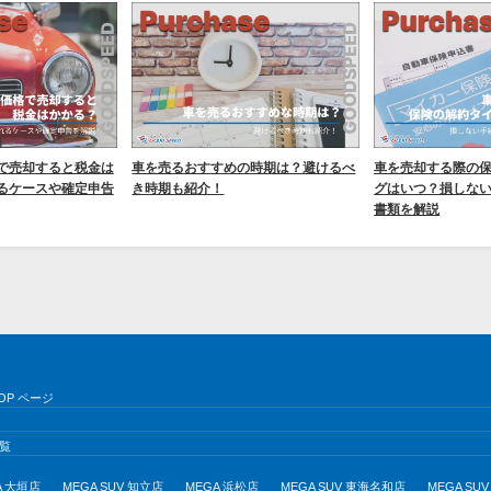
で売却すると税金は
車を売るおすすめの時期は？避けるべ
車を売却する際の
るケースや確定申告
き時期も紹介！
グはいつ？損しな
書類を解説
OP ページ
覧
A 大垣店
MEGA SUV 知立店
MEGA 浜松店
MEGA SUV 東海名和店
MEGA S