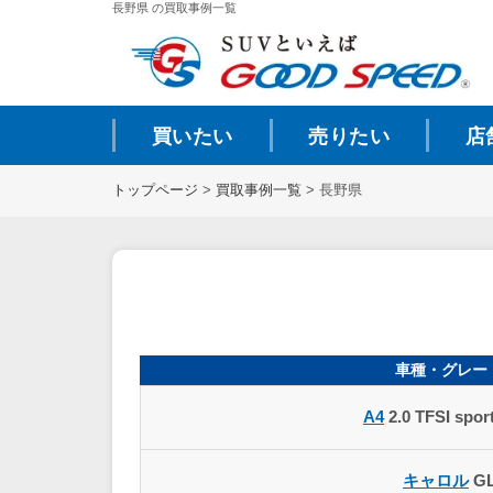
長野県 の買取事例一覧
買いたい
売りたい
店
トップページ
>
買取事例一覧
>
長野県
車種・グレー
A4
2.0 TFSI spo
キャロル
G