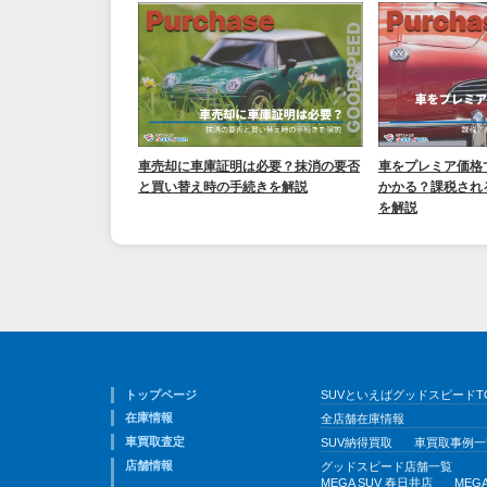
車売却に車庫証明は必要？抹消の要否
車をプレミア価格
と買い替え時の手続きを解説
かかる？課税され
を解説
トップページ
SUVといえばグッドスピードT
在庫情報
全店舗在庫情報
車買取査定
SUV納得買取
車買取事例一
店舗情報
グッドスピード店舗一覧
MEGA SUV 春日井店
MEG