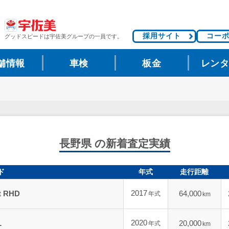
採用サイト
コー
グッドスピードは
宇佐美グループの一員です。
舗情報
車検
板金
レン
長野県 の新着査定実績
ド
年式
走行距離
2017
rt RHD
64,000
年式
km
2020
L
20,000
年式
km