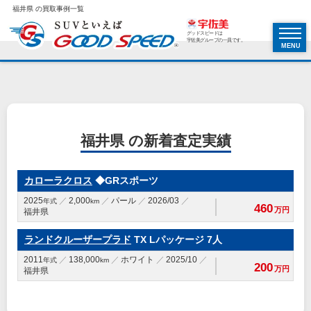
福井県 の買取事例一覧
グッドスピードは
宇佐美グループの一員です。
MENU
福井県 の新着査定実績
カローラクロス
◆GRスポーツ
2025
2,000
パール
2026/03
年式
km
460
万円
福井県
ランドクルーザープラド
TX Lパッケージ 7人
2011
138,000
ホワイト
2025/10
年式
km
200
万円
福井県