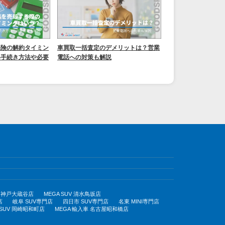
保険の解約タイミン
車買取一括査定のデメリットは？営業
い手続き方法や必要
電話への対策も解説
UV 神戸大蔵谷店
MEGA SUV 清水鳥坂店
店
岐阜 SUV専門店
四日市 SUV専門店
名東 MINI専門店
 SUV 岡崎昭和町店
MEGA 輸入車 名古屋昭和橋店