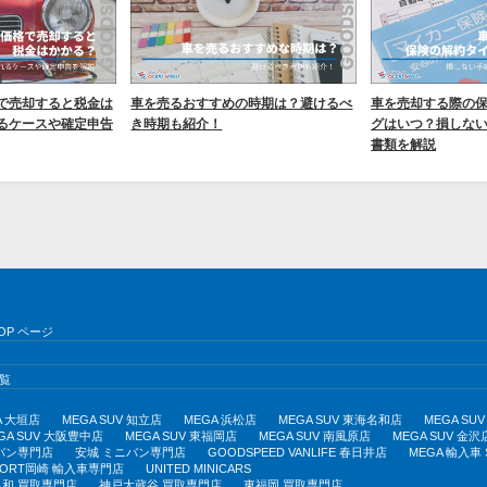
で売却すると税金は
車を売るおすすめの時期は？避けるべ
車を売却する際の
るケースや確定申告
き時期も紹介！
グはいつ？損しな
書類を解説
OP ページ
覧
A 大垣店
MEGA SUV 知立店
MEGA 浜松店
MEGA SUV 東海名和店
MEGA S
GA SUV 大阪豊中店
MEGA SUV 東福岡店
MEGA SUV 南風原店
MEGA SUV 金沢
バン専門店
安城 ミニバン専門店
GOODSPEED VANLIFE 春日井店
MEGA 輸入車
PORT岡崎 輸入車専門店
UNITED MINICARS
和 買取専門店
神戸大蔵谷 買取専門店
東福岡 買取専門店