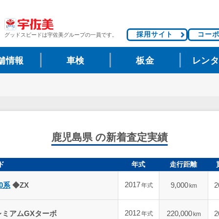
採用サイト
コー
グッドスピードは
宇佐美グループの一員です。
舗情報
車検
板金
レン
鹿児島県 の新着査定実績
ド
年式
走行距離
2017
0系
◆ZX
9,000
2
年式
km
2012
ミアムGXターボ
220,000
2
年式
km