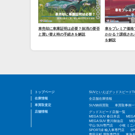
車売却に車庫証明は必要？抹消の要否
車をプレミア価格
と買い替え時の手続きを解説
かかる？課税され
を解説
トップページ
SUVといえばグッドスピードT
在庫情報
全店舗在庫情報
車買取査定
SUV納得買取
車買取事例一
店舗情報
グッドスピード店舗一覧
MEGA SUV 春日井店
MEG
MEGA SUV 豊川御油店
ME
守山 SUV専門店
小牧 ミニ
SPORT緑 輸入車専門店
S
豊田元町 買取専門店
東海名