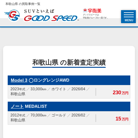
和歌山県 の買取事例一覧
グッドスピードは
宇佐美グループの一員です。
MENU
和歌山県 の新着査定実績
Model 3
◯ロングレンジAWD
2023
33,000
ホワイト
2026/04
年式
km
230
万円
和歌山県
ノート
MEDALIST
2012
70,000
ゴールド
2026/02
年式
km
15
万円
和歌山県