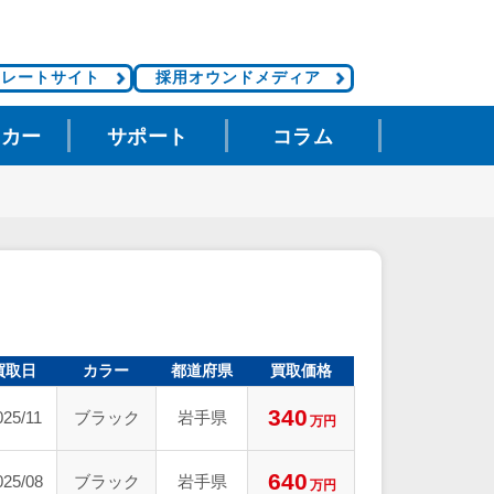
ポレートサイト
採用オウンドメディア
タカー
サポート
コラム
買取日
カラー
都道府県
買取価格
340
025/11
ブラック
岩手県
万円
640
025/08
ブラック
岩手県
万円