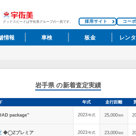
採用サイト
コー
グッドスピードは
宇佐美グループの一員です。
舗情報
車検
板金
レン
岩手県 の新着査定実績
ド
年式
走行距離
2023
OAD package”
25,000
2
年式
km
2023
ド
◆◯Zプレミア
23,000
2
年式
km