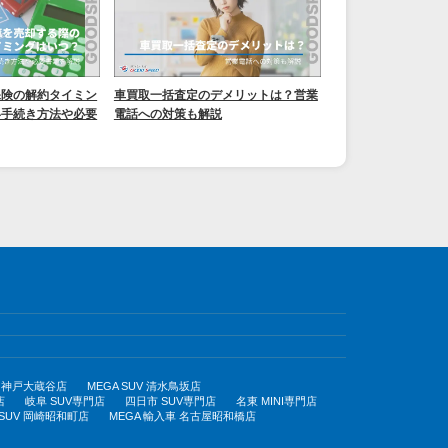
保険の解約タイミン
車買取一括査定のデメリットは？営業
い手続き方法や必要
電話への対策も解説
UV 神戸大蔵谷店
MEGA SUV 清水鳥坂店
店
岐阜 SUV専門店
四日市 SUV専門店
名東 MINI専門店
 SUV 岡崎昭和町店
MEGA 輸入車 名古屋昭和橋店