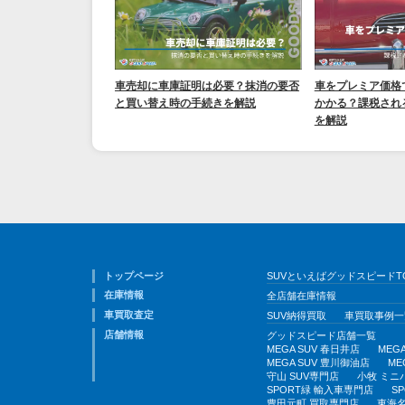
車売却に車庫証明は必要？抹消の要否
車をプレミア価格
と買い替え時の手続きを解説
かかる？課税され
を解説
トップページ
SUVといえばグッドスピードT
在庫情報
全店舗在庫情報
車買取査定
SUV納得買取
車買取事例一
店舗情報
グッドスピード店舗一覧
MEGA SUV 春日井店
MEG
MEGA SUV 豊川御油店
ME
守山 SUV専門店
小牧 ミニ
SPORT緑 輸入車専門店
S
豊田元町 買取専門店
東海名