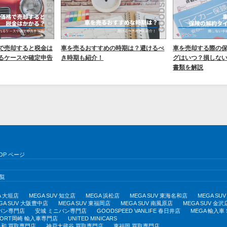
で売却すると税金は
車を売るおすすめの時期は？避けるべ
車を売却する際の
るケースや確定申告
き時期も紹介！
グはいつ？損しな
書類を解説
OP ページ
覧
A 大垣店
MEGA SUV 知立店
MEGA 浜松店
MEGA SUV 東海名和店
MEGA S
GA SUV 大阪豊中店
MEGA SUV 東福岡店
MEGA SUV 南風原店
MEGA SUV 金沢
バン専門店
安城 ミニバン専門店
GOODSPEED VANLIFE 春日井店
MEGA 輸入車
PORT岡崎 輸入車専門店
UNITED MINICARS
和 買取専門店
神戸大蔵谷 買取専門店
東福岡 買取専門店